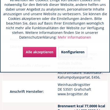
notwendig für den Betrieb dieser Website, andere helfen uns
Zusätzliche
dabei unser Angebot zu analysieren, personalisierte Inhalte
Produktinformationen:
anzuzeigen und unsere Website zu verbessern. Sie können die
Jahrgang:
2024
Cookies akzeptieren oder die Einstellungen ändern. Bitte
beachten Sie, dass auf Basis Ihrer Einstellungen womöglich
Lagerfähigkeit:
Lagerfähig bis 2029
nicht mehr alle Funktionalitäten der Website zur Verfügung
Alkoholgehalt:
0,00
stehen. Weitere Informationen finden Sie in unserer
Datenschutzerklärung:
Mehr Informationen
Restzucker:
0,00
Säuregehalt:
0,00
Alle akzeptieren
Konfigurieren
Trauben / Traubenmost,
Konservierungsstoff:
enthält Sulfite
,
Inhaltsstoffe / Allergene:
Antioxidationsmittel: L-
Ascorbinsäure, Stabilisator:
Kaliumpolyaspartat, E456,
WeinhausBrogsitter
DE 53501 Grafschaft
Anschrift Hersteller:
www.brogsitter.de
Brennwert kcal 77,0000 kcal