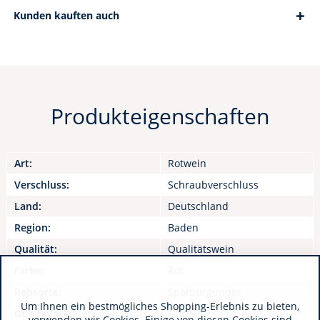
Kunden kauften auch
Produkteigenschaften
Art:
Rotwein
Verschluss:
Schraubverschluss
Land:
Deutschland
Region:
Baden
Qualität:
Qualitätswein
Farbe:
Rot
Rebsorte:
Spätburgunder
Um Ihnen ein bestmögliches Shopping-Erlebnis zu bieten,
Geschmack:
trocken
verwenden wir Cookies. Einige von diesen Cookies sind