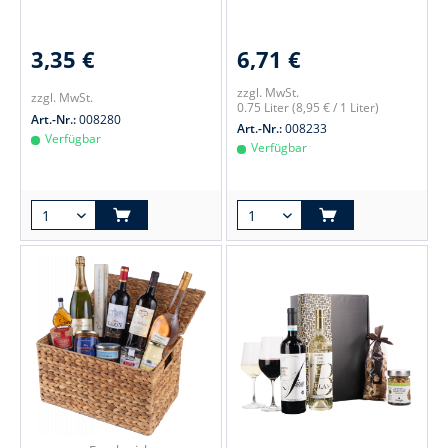
3,35 €
6,71 €
zzgl. MwSt.
zzgl. MwSt.
0.75 Liter
(8,95 € / 1 Liter)
Art.-Nr.:
008280
Art.-Nr.:
008233
Verfügbar
Verfügbar