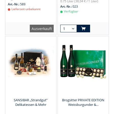
0.75 Liter
(38,04 € / 1 Liter)
Art.-Nr.:
589
Art.-Nr.:
023
Lieferzeit unbekannt
Verfügbar
Ausverkauft
SANSIBAR „Strandgut”
Brogsitter PRIVATE EDITION
Delikatessen & Mehr
Weissburgunder &...