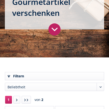
Gourmetartikel
verschenken
Filtern
1
von
2