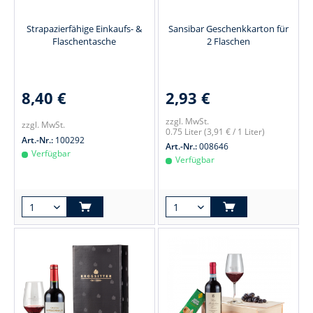
Strapazierfähige Einkaufs- &
Sansibar Geschenkkarton für
Flaschentasche
2 Flaschen
8,40 €
2,93 €
zzgl. MwSt.
zzgl. MwSt.
0.75 Liter
(3,91 € / 1 Liter)
Art.-Nr.:
100292
Art.-Nr.:
008646
Verfügbar
Verfügbar