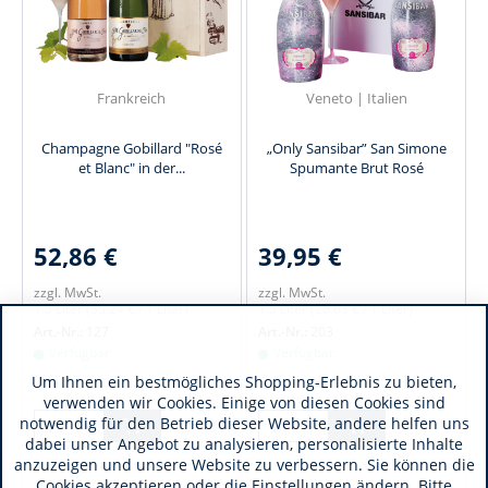
Frankreich
Veneto | Italien
Champagne Gobillard "Rosé
„Only Sansibar” San Simone
et Blanc" in der...
Spumante Brut Rosé
52,86 €
39,95 €
zzgl. MwSt.
zzgl. MwSt.
1.5 Liter
(35,24 € / 1 Liter)
1.5 Liter
(26,63 € / 1 Liter)
Art.-Nr.:
127
Art.-Nr.:
203
Verfügbar
Verfügbar
Um Ihnen ein bestmögliches Shopping-Erlebnis zu bieten,
verwenden wir Cookies. Einige von diesen Cookies sind
notwendig für den Betrieb dieser Website, andere helfen uns
dabei unser Angebot zu analysieren, personalisierte Inhalte
anzuzeigen und unsere Website zu verbessern. Sie können die
Cookies akzeptieren oder die Einstellungen ändern. Bitte