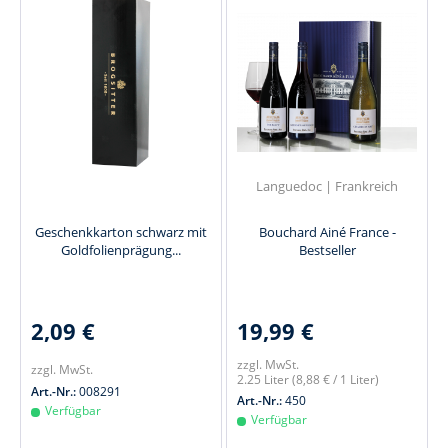
Languedoc | Frankreich
Geschenkkarton schwarz mit
Bouchard Ainé France -
Goldfolienprägung...
Bestseller
2,09 €
19,99 €
zzgl. MwSt.
zzgl. MwSt.
2.25 Liter
(8,88 € / 1 Liter)
Art.-Nr.:
008291
Art.-Nr.:
450
Verfügbar
Verfügbar