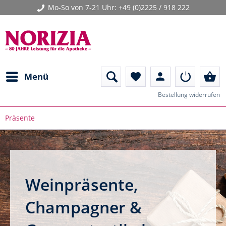
Mo-So von 7-21 Uhr:
+49 (0)2225 / 918 222
person
shopping_basket
Menü
favorite
Bestellung widerrufen
Präsente
Weinpräsente,
Champagner &