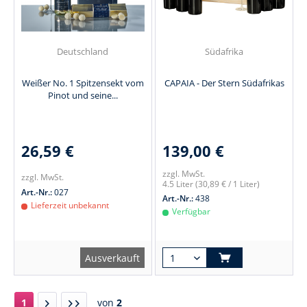
Deutschland
Südafrika
Weißer No. 1 Spitzensekt vom
CAPAIA - Der Stern Südafrikas
Pinot und seine...
26,59 €
139,00 €
zzgl. MwSt.
zzgl. MwSt.
4.5 Liter
(30,89 € / 1 Liter)
Art.-Nr.:
027
Art.-Nr.:
438
Lieferzeit unbekannt
Verfügbar
Ausverkauft
1
von
2