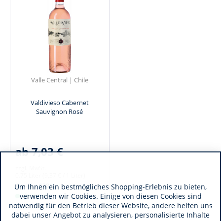
Valle Central | Chile
Valdivieso Cabernet
Sauvignon Rosé
ab 7,03 €
zzgl. MwSt.
0.75 Liter
(9,37 € / 1 Liter)
Art.-Nr.:
9281
Um Ihnen ein bestmögliches Shopping-Erlebnis zu bieten,
Verfügbar
verwenden wir Cookies. Einige von diesen Cookies sind
notwendig für den Betrieb dieser Website, andere helfen uns
dabei unser Angebot zu analysieren, personalisierte Inhalte