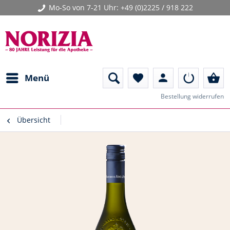
Mo-So von 7-21 Uhr:
+49 (0)2225 / 918 222
person
shopping_basket
Menü
favorite
Bestellung widerrufen
Übersicht