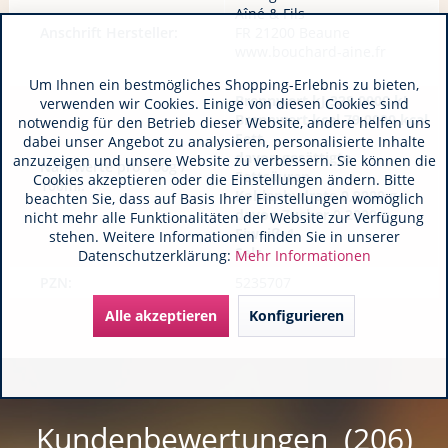
Aîné & Fils
Anschrift Hersteller:
FR 21200 Beaune
www.bouchard-aine.fr
Um Ihnen ein bestmögliches Shopping-Erlebnis zu bieten,
Brennwert kJ 328,0000 kJ
verwenden wir Cookies. Einige von diesen Cookies sind
Brennwert kcal 79,0000 kcal
notwendig für den Betrieb dieser Website, andere helfen uns
Fett
dabei unser Angebot zu analysieren, personalisierte Inhalte
davon gesättigte
anzuzeigen und unsere Website zu verbessern. Sie können die
Nährwerte pro 100g /
Fettsäuren
Cookies akzeptieren oder die Einstellungen ändern. Bitte
100ml:
Kohlenhydrate 0,9000 g
beachten Sie, dass auf Basis Ihrer Einstellungen womöglich
davon Zucker 0,2000 g
nicht mehr alle Funktionalitäten der Website zur Verfügung
Eiweiß_1
stehen. Weitere Informationen finden Sie in unserer
Salz
Datenschutzerklärung:
Mehr Informationen
PZN:
5235707
Alle akzeptieren
Konfigurieren
Kundenbewertungen (206)