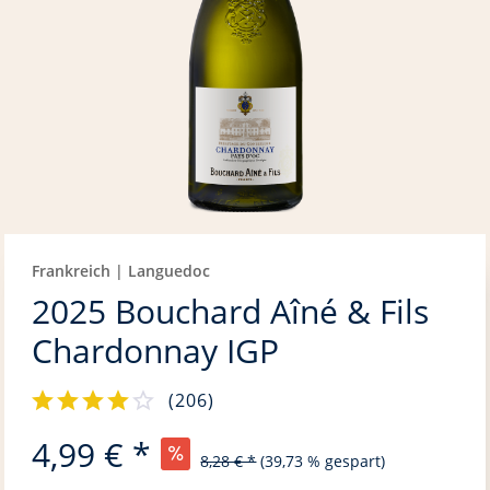
Frankreich | Languedoc
2025 Bouchard Aîné & Fils
Chardonnay IGP
(
206
)
4,99 € *
8,28 € *
(39,73 % gespart)