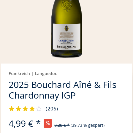
Frankreich | Languedoc
2025 Bouchard Aîné & Fils
Chardonnay IGP
(
206
)
4,99 € *
8,28 € *
(39,73 % gespart)