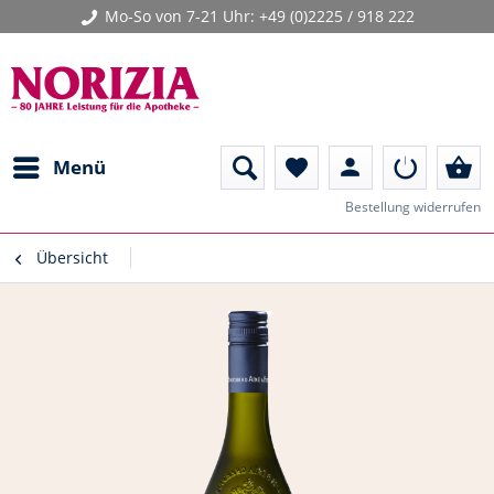
Mo-So von 7-21 Uhr:
+49 (0)2225 / 918 222
person
shopping_basket
Menü
favorite
Bestellung widerrufen
Übersicht