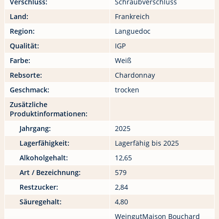
Verschluss:
Schraubverschluss
Land:
Frankreich
Region:
Languedoc
Qualität:
IGP
Farbe:
Weiß
Rebsorte:
Chardonnay
Geschmack:
trocken
Zusätzliche
Produktinformationen:
Jahrgang:
2025
Lagerfähigkeit:
Lagerfähig bis 2025
Alkoholgehalt:
12,65
Art / Bezeichnung:
579
Restzucker:
2,84
Säuregehalt:
4,80
WeingutMaison Bouchard