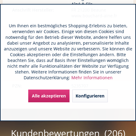
Aîné & Fils
Anschrift Hersteller:
FR 21200 Beaune
www.bouchard-aine.fr
Um Ihnen ein bestmögliches Shopping-Erlebnis zu bieten,
Brennwert kJ 328,0000 kJ
verwenden wir Cookies. Einige von diesen Cookies sind
Brennwert kcal 79,0000 kcal
notwendig für den Betrieb dieser Website, andere helfen uns
Fett
dabei unser Angebot zu analysieren, personalisierte Inhalte
davon gesättigte
anzuzeigen und unsere Website zu verbessern. Sie können die
Nährwerte pro 100g /
Fettsäuren
Cookies akzeptieren oder die Einstellungen ändern. Bitte
100ml:
Kohlenhydrate 0,9000 g
beachten Sie, dass auf Basis Ihrer Einstellungen womöglich
davon Zucker 0,2000 g
nicht mehr alle Funktionalitäten der Website zur Verfügung
Eiweiß_1
stehen. Weitere Informationen finden Sie in unserer
Salz
Datenschutzerklärung:
Mehr Informationen
PZN:
5235707
Alle akzeptieren
Konfigurieren
Kundenbewertungen (206)