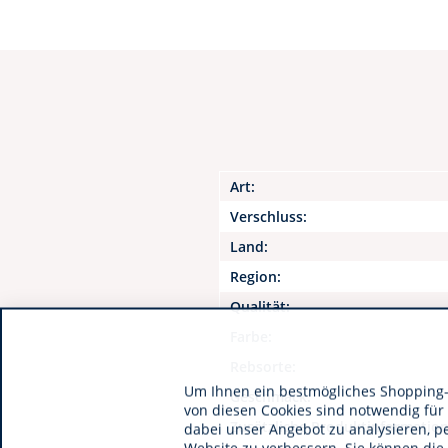
Art:
Verschluss:
Land:
Region:
Qualität:
Farbe:
Rebsorte:
Um Ihnen ein bestmögliches Shopping-E
Geschmack:
von diesen Cookies sind notwendig für
Zusätzliche Produktinformatio
dabei unser Angebot zu analysieren, p