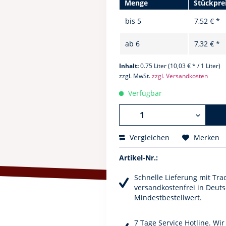
Menge
Stückpre
bis
5
7,52 € *
ab
6
7,32 € *
Inhalt:
0.75 Liter (10,03 € * / 1 Liter)
zzgl. MwSt.
zzgl. Versandkosten
Verfügbar
Vergleichen
Merken
Artikel-Nr.:
Schnelle Lieferung mit Tra
versandkostenfrei in Deuts
Mindestbestellwert.
7 Tage Service Hotline. Wi