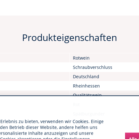
Produkteigenschaften
Rotwein
Schraubverschluss
Deutschland
Rheinhessen
Qualitätswein
Rot
Spätburgunder
rlebnis zu bieten, verwenden wir Cookies. Einige
trocken
 den Betrieb dieser Website, andere helfen uns
nen:
ersonalisierte Inhalte anzuzeigen und unsere
Alle