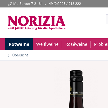
Mo-So von 7-21 Uhr:
+49 (0)2225 / 918 222
Rotweine
Weißweine
Roséweine
Probie
Übersicht