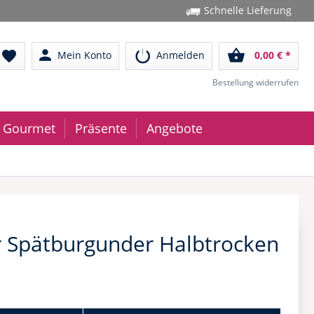
Schnelle Lieferung
person
shopping_basket
favorite
Mein Konto
Anmelden
0,00 € *
Bestellung widerrufen
Gourmet
Präsente
Angebote
r Spätburgunder Halbtrocken