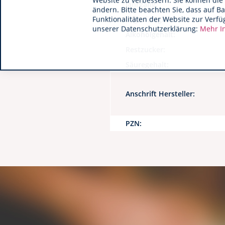
Website zu verbessern. Sie können die 
Jahrgang:
ändern. Bitte beachten Sie, dass auf B
Funktionalitäten der Website zur Verfü
Lagerfähigkeit:
unserer Datenschutzerklärung:
Mehr I
Alkoholgehalt:
Restzucker:
Säuregehalt:
Anschrift Hersteller:
PZN: