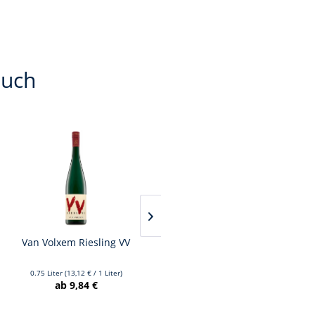
auch
Van Volxem Riesling VV
Franz Keller – Schwarzer
Adler Jedentag...
0.75 Liter
(13,12 € / 1 Liter)
0.75 Liter
(20,84 € / 1 Liter)
ab 9,84 €
ab 15,63 €